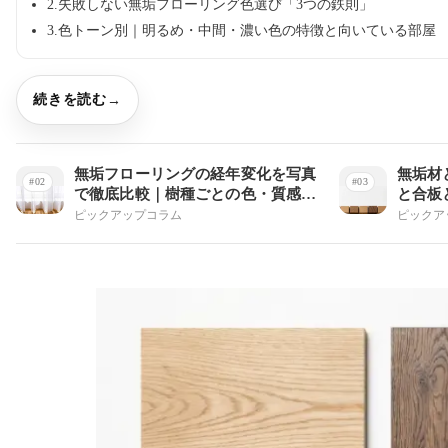
2.失敗しない無垢フローリング色選び「3つの鉄則」
3.色トーン別｜明るめ・中間・濃い色の特徴と向いている部屋
続きを読む
無垢フローリングの経年変化を写真
無垢材
で徹底比較｜樹種ごとの色・質感の
と合板
変化
ピックアップコラム
ピックア