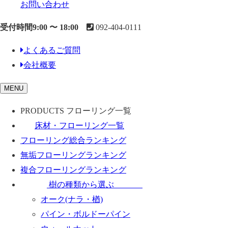
お問い合わせ
受付時間9:00 〜 18:00
092-404-0111
よくあるご質問
会社概要
toggle
MENU
navigation
PRODUCTS
フローリング一覧
床材・フローリング一覧
フローリング総合ランキング
無垢フローリングランキング
複合フローリングランキング
樹の種類から選ぶ
オーク(ナラ・楢)
パイン・ボルドーパイン