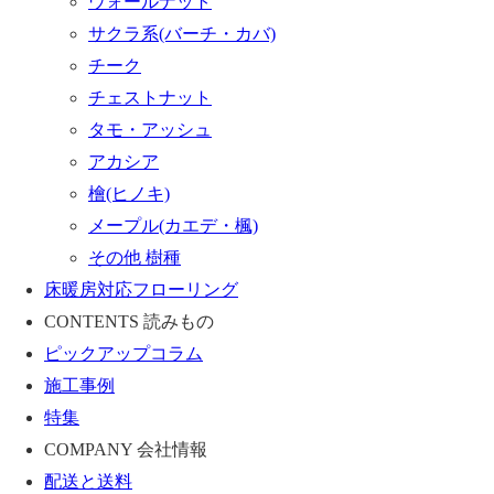
ウォールナット
サクラ系(バーチ・カバ)
チーク
チェストナット
タモ・アッシュ
アカシア
檜(ヒノキ)
メープル(カエデ・楓)
その他 樹種
床暖房対応フローリング
CONTENTS
読みもの
ピックアップコラム
施工事例
特集
COMPANY
会社情報
配送と送料